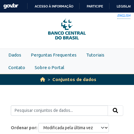
Skip to main content
ACESSO À INFORMAÇÃO
PARTICIPE
LEGISLAÇ
IR
ENGLISH
PARA
O
CONTEÚDO
Dados
Perguntas Frequentes
Tutoriais
Contato
Sobre o Portal
Conjuntos de dados
Ordenar por