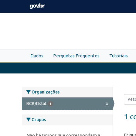
Skip to main content
Dados
Perguntas Frequentes
Tutoriais
Organizações
BCB/Dstat
x
1
1 c
Grupos
Etiqu
Não há Grupos que correspondam a