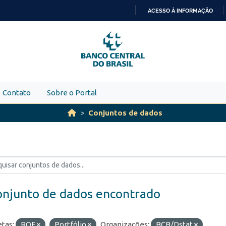
ACESSO À INFORMAÇÃO
IR
PARA
O
CONTEÚDO
Contato
Sobre o Portal
Conjuntos de dados
onjunto de dados encontrado
etas:
ROF
Portfólio
Organizações:
BCB/Dstat