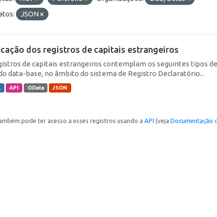
tos:
JSON
icação dos registros de capitais estrangeiros
gistros de capitais estrangeiros contemplam os seguintes tipos d
do data-base, no âmbito do sistema de Registro Declaratório...
L
API
OData
JSON
ambém pode ter acesso a esses registros usando a
API
(veja
Documentação d