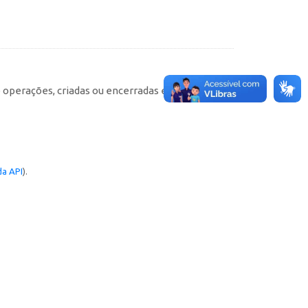
e operações, criadas ou encerradas em cada
a API
).