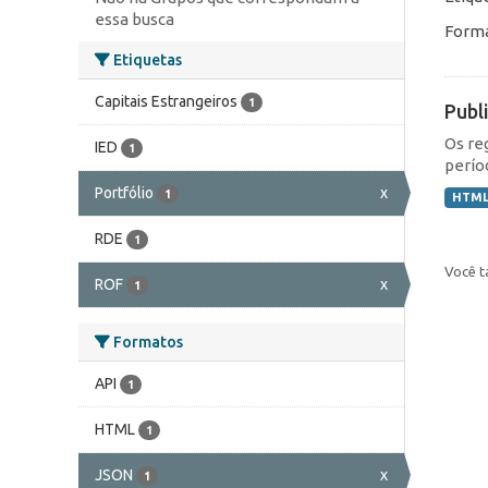
essa busca
Forma
Etiquetas
Capitais Estrangeiros
1
Publ
Os re
IED
1
perío
Portfólio
x
1
HTM
RDE
1
Você t
ROF
x
1
Formatos
API
1
HTML
1
JSON
x
1