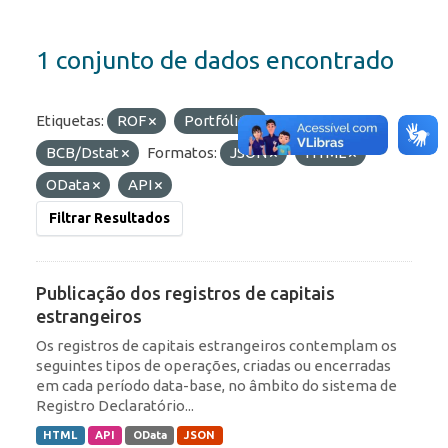
1 conjunto de dados encontrado
Etiquetas:
ROF
Portfólio
Organizações:
BCB/Dstat
Formatos:
JSON
HTML
OData
API
Filtrar Resultados
Publicação dos registros de capitais
estrangeiros
Os registros de capitais estrangeiros contemplam os
seguintes tipos de operações, criadas ou encerradas
em cada período data-base, no âmbito do sistema de
Registro Declaratório...
HTML
API
OData
JSON