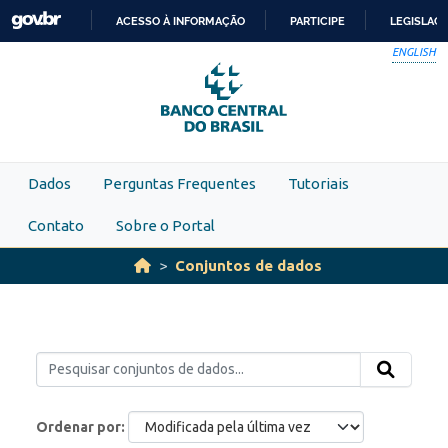
Skip to main content
ACESSO À INFORMAÇÃO
PARTICIPE
LEGISLAÇ
IR
ENGLISH
PARA
O
CONTEÚDO
Dados
Perguntas Frequentes
Tutoriais
Contato
Sobre o Portal
Conjuntos de dados
Ordenar por