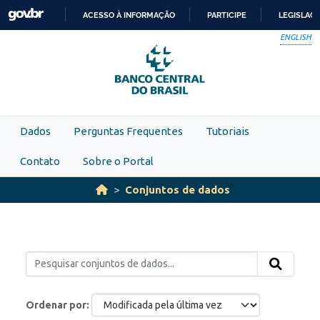
Skip to main content
ACESSO À INFORMAÇÃO
PARTICIPE
LEGISLAÇ
IR
ENGLISH
PARA
O
CONTEÚDO
Dados
Perguntas Frequentes
Tutoriais
Contato
Sobre o Portal
Conjuntos de dados
Ordenar por