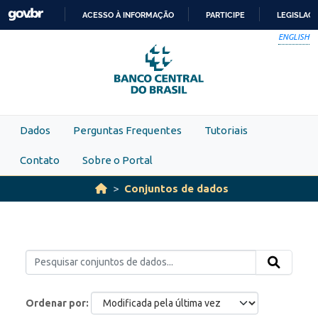
Skip to main content
ACESSO À INFORMAÇÃO
PARTICIPE
LEGISLAÇ
IR
ENGLISH
PARA
O
CONTEÚDO
Dados
Perguntas Frequentes
Tutoriais
Contato
Sobre o Portal
Conjuntos de dados
Ordenar por