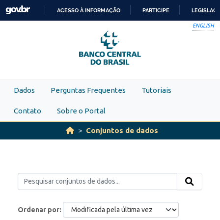
Skip to main content
ACESSO À INFORMAÇÃO
PARTICIPE
LEGISLAÇ
IR
ENGLISH
PARA
O
CONTEÚDO
Dados
Perguntas Frequentes
Tutoriais
Contato
Sobre o Portal
Conjuntos de dados
Ordenar por