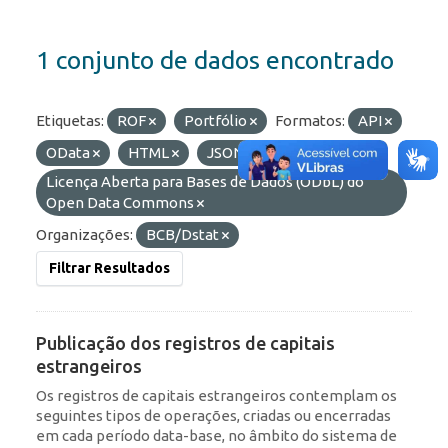
1 conjunto de dados encontrado
Etiquetas:
ROF
Portfólio
Formatos:
API
OData
HTML
JSON
Licenças:
Licença Aberta para Bases de Dados (ODbL) do
Open Data Commons
Organizações:
BCB/Dstat
Filtrar Resultados
Publicação dos registros de capitais
estrangeiros
Os registros de capitais estrangeiros contemplam os
seguintes tipos de operações, criadas ou encerradas
em cada período data-base, no âmbito do sistema de