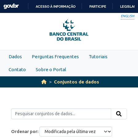
Skip to main content
ACESSO À INFORMAÇÃO
PARTICIPE
LEGISLAÇ
IR
ENGLISH
PARA
O
CONTEÚDO
Dados
Perguntas Frequentes
Tutoriais
Contato
Sobre o Portal
Conjuntos de dados
Ordenar por