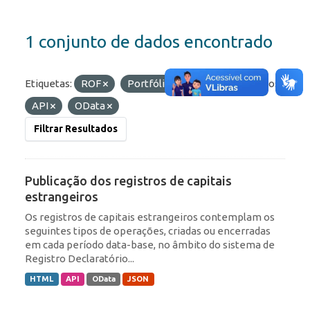
1 conjunto de dados encontrado
Etiquetas:
ROF
Portfólio
IED
Formatos:
API
OData
Filtrar Resultados
Publicação dos registros de capitais
estrangeiros
Os registros de capitais estrangeiros contemplam os
seguintes tipos de operações, criadas ou encerradas
em cada período data-base, no âmbito do sistema de
Registro Declaratório...
HTML
API
OData
JSON