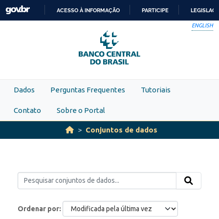
Skip to main content
ACESSO À INFORMAÇÃO
PARTICIPE
LEGISLAÇ
IR
ENGLISH
PARA
O
CONTEÚDO
Dados
Perguntas Frequentes
Tutoriais
Contato
Sobre o Portal
Conjuntos de dados
Ordenar por