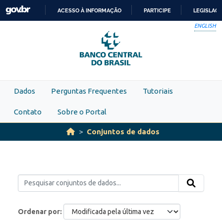
Skip to main content
ACESSO À INFORMAÇÃO
PARTICIPE
LEGISLAÇ
IR
ENGLISH
PARA
O
CONTEÚDO
Dados
Perguntas Frequentes
Tutoriais
Contato
Sobre o Portal
Conjuntos de dados
Ordenar por