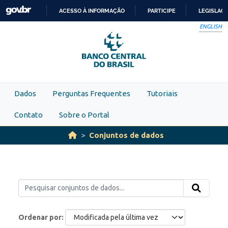
Skip to main content
ACESSO À INFORMAÇÃO
PARTICIPE
LEGISLAÇ
IR
ENGLISH
PARA
O
CONTEÚDO
Dados
Perguntas Frequentes
Tutoriais
Contato
Sobre o Portal
Conjuntos de dados
Ordenar por