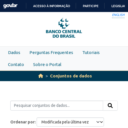
Skip to main content
ACESSO À INFORMAÇÃO
PARTICIPE
LEGISLAÇ
IR
ENGLISH
PARA
O
CONTEÚDO
Dados
Perguntas Frequentes
Tutoriais
Contato
Sobre o Portal
Conjuntos de dados
Ordenar por