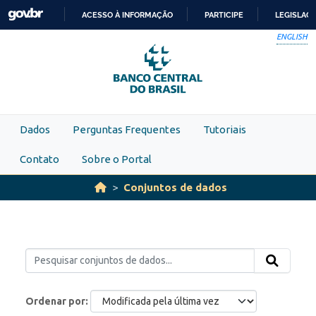
Skip to main content
ACESSO À INFORMAÇÃO
PARTICIPE
LEGISLAÇ
IR
ENGLISH
PARA
O
CONTEÚDO
Dados
Perguntas Frequentes
Tutoriais
Contato
Sobre o Portal
Conjuntos de dados
Ordenar por