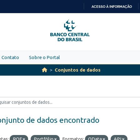
ACESSO À INFORMAÇÃO
IR
PARA
O
CONTEÚDO
Contato
Sobre o Portal
Conjuntos de dados
onjunto de dados encontrado
etas:
ROF
Portfólio
Formatos:
OData
API