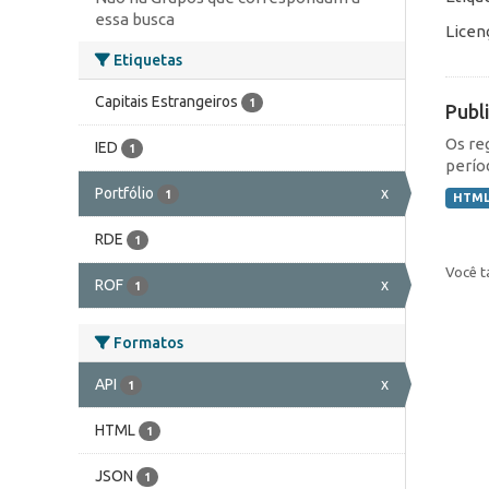
essa busca
Licen
Etiquetas
Capitais Estrangeiros
1
Publ
Os re
IED
1
perío
Portfólio
x
1
HTM
RDE
1
Você t
ROF
x
1
Formatos
API
x
1
HTML
1
JSON
1