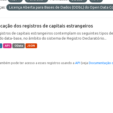
ças:
Licença Aberta para Bases de Dados (ODbL) do Open Data
icação dos registros de capitais estrangeiros
gistros de capitais estrangeiros contemplam os seguintes tipos d
do data-base, no âmbito do sistema de Registro Declaratório...
L
API
OData
JSON
ambém pode ter acesso a esses registros usando a
API
(veja
Documentação d