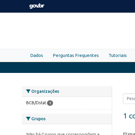
Skip to main content
Dados
Perguntas Frequentes
Tutoriais
Organizações
BCB/Dstat
1
1 c
Grupos
Etiqu
Não há Grupos que correspondam a