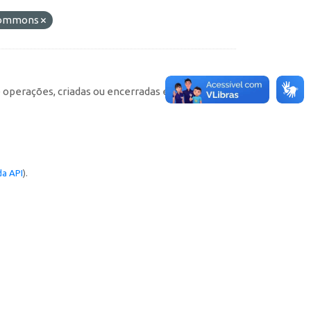
 Commons
e operações, criadas ou encerradas em cada
a API
).