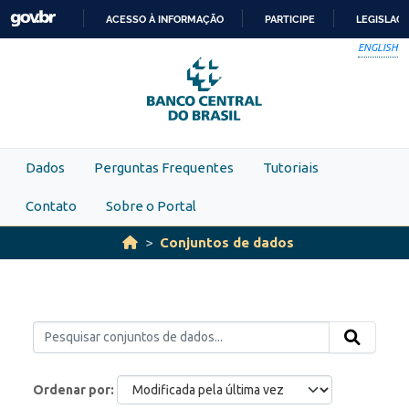
Skip to main content
ACESSO À INFORMAÇÃO
PARTICIPE
LEGISLAÇ
IR
ENGLISH
PARA
O
CONTEÚDO
Dados
Perguntas Frequentes
Tutoriais
Contato
Sobre o Portal
Conjuntos de dados
Ordenar por