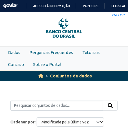
Skip to main content
ACESSO À INFORMAÇÃO
PARTICIPE
LEGISLAÇ
IR
ENGLISH
PARA
O
CONTEÚDO
Dados
Perguntas Frequentes
Tutoriais
Contato
Sobre o Portal
Conjuntos de dados
Ordenar por