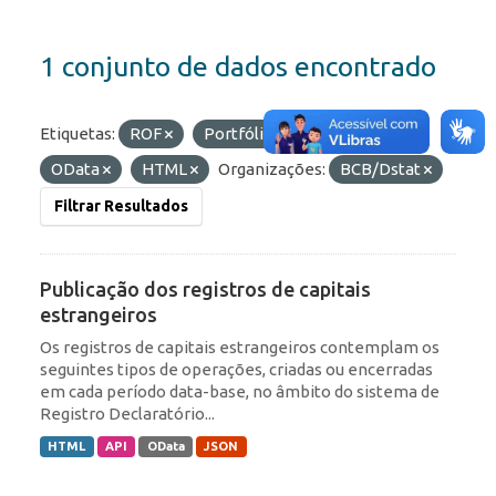
1 conjunto de dados encontrado
Etiquetas:
ROF
Portfólio
Formatos:
OData
HTML
Organizações:
BCB/Dstat
Filtrar Resultados
Publicação dos registros de capitais
estrangeiros
Os registros de capitais estrangeiros contemplam os
seguintes tipos de operações, criadas ou encerradas
em cada período data-base, no âmbito do sistema de
Registro Declaratório...
HTML
API
OData
JSON