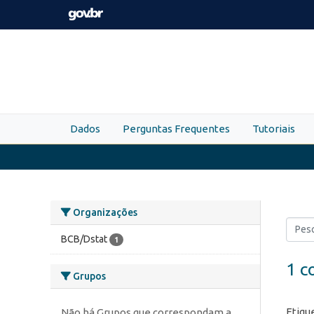
Skip to main content
Dados
Perguntas Frequentes
Tutoriais
Organizações
BCB/Dstat
1
1 c
Grupos
Etiqu
Não há Grupos que correspondam a