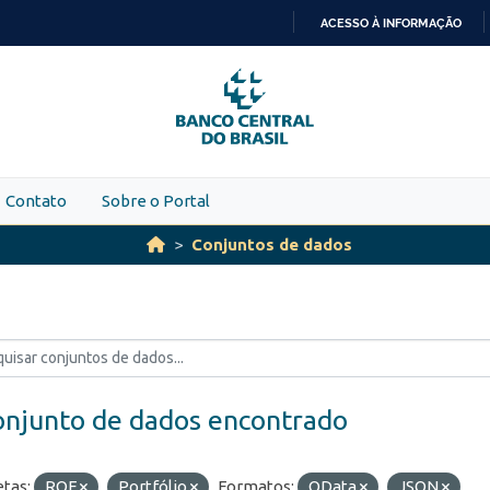
ACESSO À INFORMAÇÃO
IR
PARA
O
CONTEÚDO
Contato
Sobre o Portal
Conjuntos de dados
onjunto de dados encontrado
etas:
ROF
Portfólio
Formatos:
OData
JSON