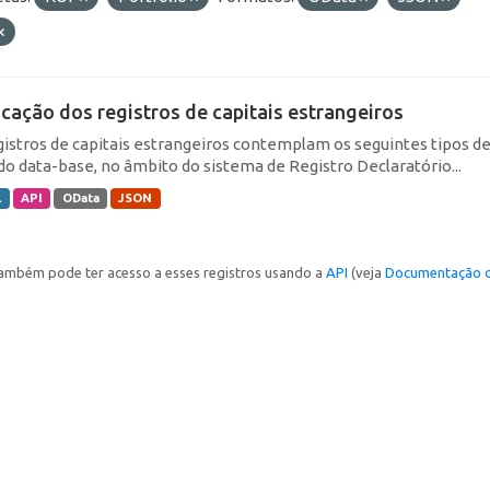
icação dos registros de capitais estrangeiros
gistros de capitais estrangeiros contemplam os seguintes tipos d
do data-base, no âmbito do sistema de Registro Declaratório...
L
API
OData
JSON
ambém pode ter acesso a esses registros usando a
API
(veja
Documentação d