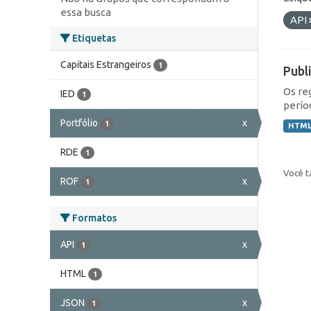
essa busca
API
Etiquetas
Capitais Estrangeiros
1
Publ
Os re
IED
1
perío
Portfólio
x
1
HTM
RDE
1
Você t
ROF
x
1
Formatos
API
x
1
HTML
1
JSON
x
1