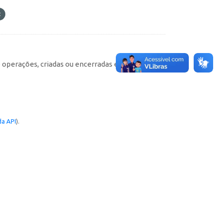
e operações, criadas ou encerradas em cada
a API
).