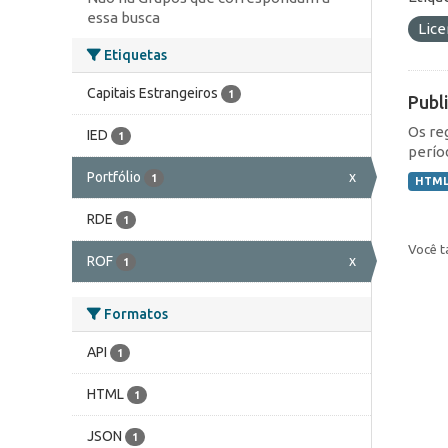
essa busca
Lic
Etiquetas
Capitais Estrangeiros
1
Publ
Os re
IED
1
perío
Portfólio
x
1
HTM
RDE
1
Você t
ROF
x
1
Formatos
API
1
HTML
1
JSON
1