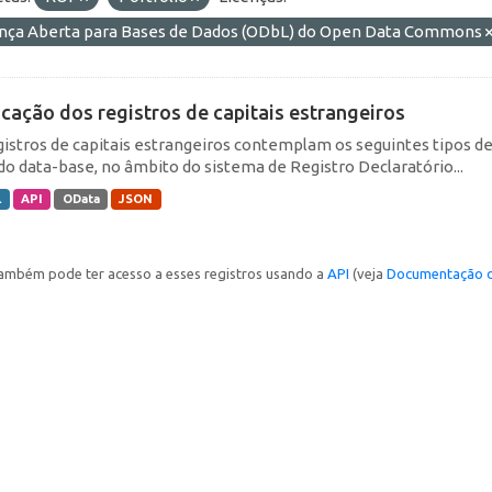
ença Aberta para Bases de Dados (ODbL) do Open Data Commons
icação dos registros de capitais estrangeiros
gistros de capitais estrangeiros contemplam os seguintes tipos d
do data-base, no âmbito do sistema de Registro Declaratório...
L
API
OData
JSON
ambém pode ter acesso a esses registros usando a
API
(veja
Documentação d