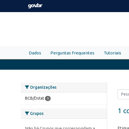
Skip to main content
Dados
Perguntas Frequentes
Tutoriais
Organizações
BCB/Dstat
1
1 c
Grupos
Etiqu
Não há Grupos que correspondam a