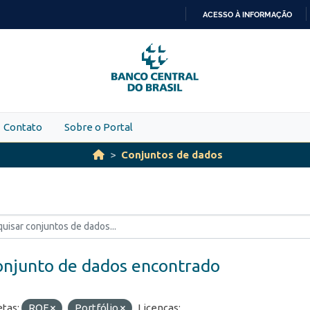
ACESSO À INFORMAÇÃO
IR
PARA
O
CONTEÚDO
Contato
Sobre o Portal
Conjuntos de dados
onjunto de dados encontrado
etas:
ROF
Portfólio
Licenças: