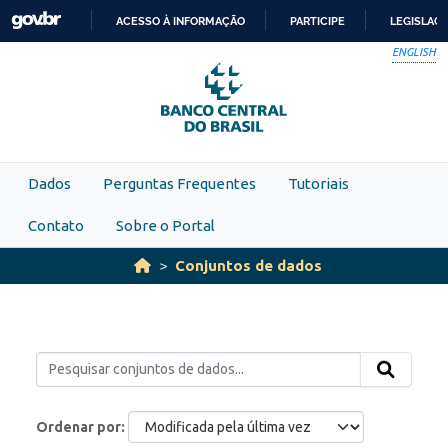
Skip to main content
ACESSO À INFORMAÇÃO
PARTICIPE
LEGISLAÇ
IR
ENGLISH
PARA
O
CONTEÚDO
Dados
Perguntas Frequentes
Tutoriais
Contato
Sobre o Portal
Conjuntos de dados
Ordenar por