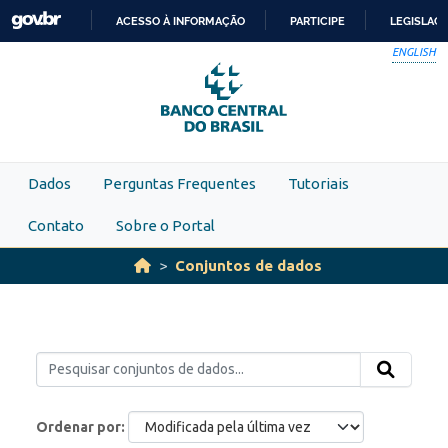
Skip to main content
ACESSO À INFORMAÇÃO
PARTICIPE
LEGISLAÇ
IR
ENGLISH
PARA
O
CONTEÚDO
Dados
Perguntas Frequentes
Tutoriais
Contato
Sobre o Portal
Conjuntos de dados
Ordenar por