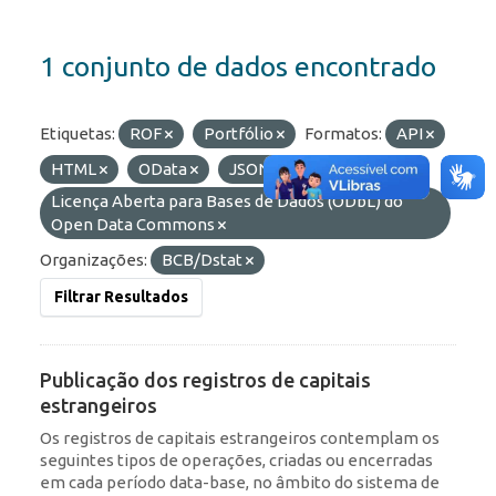
1 conjunto de dados encontrado
Etiquetas:
ROF
Portfólio
Formatos:
API
HTML
OData
JSON
Licenças:
Licença Aberta para Bases de Dados (ODbL) do
Open Data Commons
Organizações:
BCB/Dstat
Filtrar Resultados
Publicação dos registros de capitais
estrangeiros
Os registros de capitais estrangeiros contemplam os
seguintes tipos de operações, criadas ou encerradas
em cada período data-base, no âmbito do sistema de