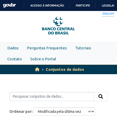
Skip to main content
ACESSO À INFORMAÇÃO
PARTICIPE
LEGISLAÇ
IR
ENGLISH
PARA
O
CONTEÚDO
Dados
Perguntas Frequentes
Tutoriais
Contato
Sobre o Portal
Conjuntos de dados
Ordenar por