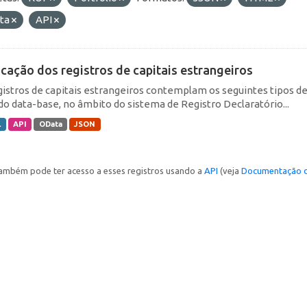
ta
API
icação dos registros de capitais estrangeiros
gistros de capitais estrangeiros contemplam os seguintes tipos d
do data-base, no âmbito do sistema de Registro Declaratório...
L
API
OData
JSON
ambém pode ter acesso a esses registros usando a
API
(veja
Documentação d