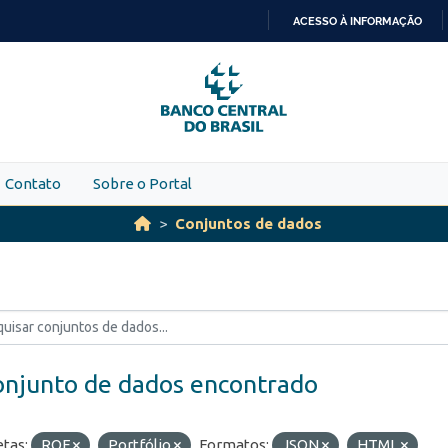
ACESSO À INFORMAÇÃO
IR
PARA
O
CONTEÚDO
Contato
Sobre o Portal
Conjuntos de dados
onjunto de dados encontrado
etas:
ROF
Portfólio
Formatos:
JSON
HTML