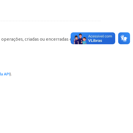
e operações, criadas ou encerradas em cada
a API
).