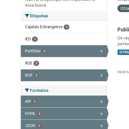
essa busca
ODa
Etiquetas
Capitais Estrangeiros
1
Publ
Os re
IED
1
perío
Portfólio
x
1
HTM
RDE
1
Você t
ROF
x
1
Formatos
API
x
1
HTML
x
1
JSON
x
1