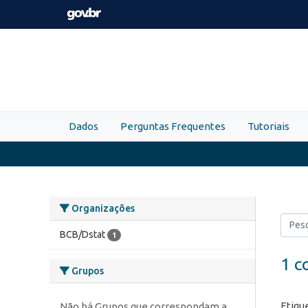
Skip to main content
Dados
Perguntas Frequentes
Tutoriais
Organizações
BCB/Dstat
1
1 c
Grupos
Etiqu
Não há Grupos que correspondam a