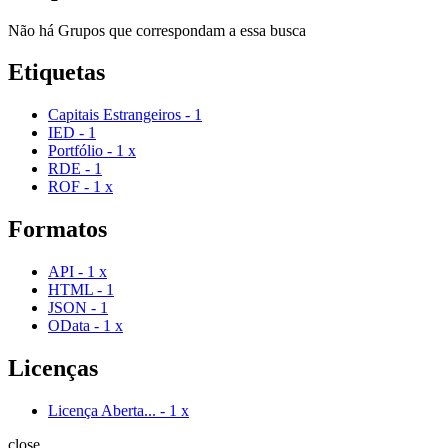
Não há Grupos que correspondam a essa busca
Etiquetas
Capitais Estrangeiros
-
1
IED
-
1
Portfólio
-
1
x
RDE
-
1
ROF
-
1
x
Formatos
API
-
1
x
HTML
-
1
JSON
-
1
OData
-
1
x
Licenças
Licença Aberta...
-
1
x
close