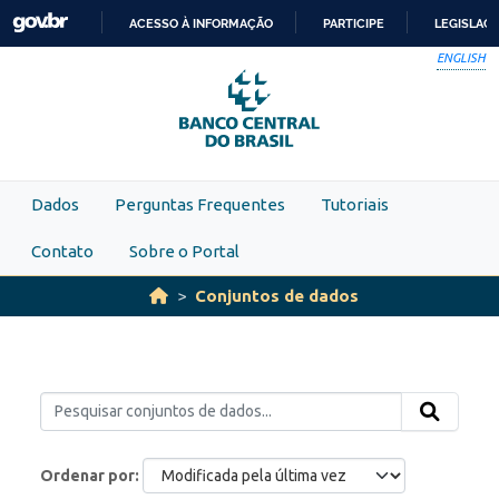
Skip to main content
ACESSO À INFORMAÇÃO
PARTICIPE
LEGISLAÇ
IR
ENGLISH
PARA
O
CONTEÚDO
Dados
Perguntas Frequentes
Tutoriais
Contato
Sobre o Portal
Conjuntos de dados
Ordenar por