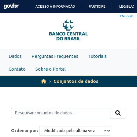
Skip to main content
ACESSO À INFORMAÇÃO
PARTICIPE
LEGISLAÇ
IR
ENGLISH
PARA
O
CONTEÚDO
Dados
Perguntas Frequentes
Tutoriais
Contato
Sobre o Portal
Conjuntos de dados
Ordenar por