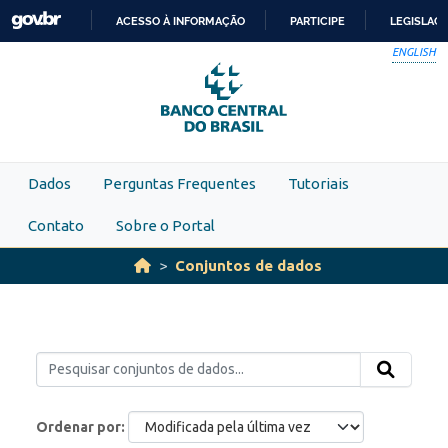
Skip to main content
ACESSO À INFORMAÇÃO
PARTICIPE
LEGISLAÇ
IR
ENGLISH
PARA
O
CONTEÚDO
Dados
Perguntas Frequentes
Tutoriais
Contato
Sobre o Portal
Conjuntos de dados
Ordenar por