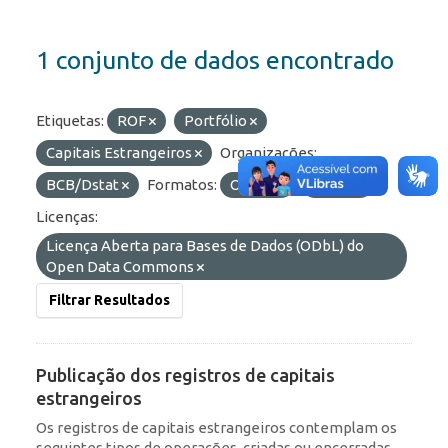
1 conjunto de dados encontrado
Etiquetas:
ROF
Portfólio
Capitais Estrangeiros
Organizações:
BCB/Dstat
Formatos:
OData
HTML
Licenças:
Licença Aberta para Bases de Dados (ODbL) do
Open Data Commons
Filtrar Resultados
Publicação dos registros de capitais
estrangeiros
Os registros de capitais estrangeiros contemplam os
seguintes tipos de operações, criadas ou encerradas