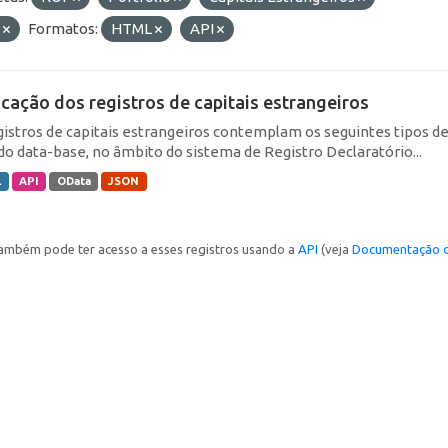
E
Formatos:
HTML
API
icação dos registros de capitais estrangeiros
gistros de capitais estrangeiros contemplam os seguintes tipos d
do data-base, no âmbito do sistema de Registro Declaratório...
L
API
OData
JSON
ambém pode ter acesso a esses registros usando a
API
(veja
Documentação d