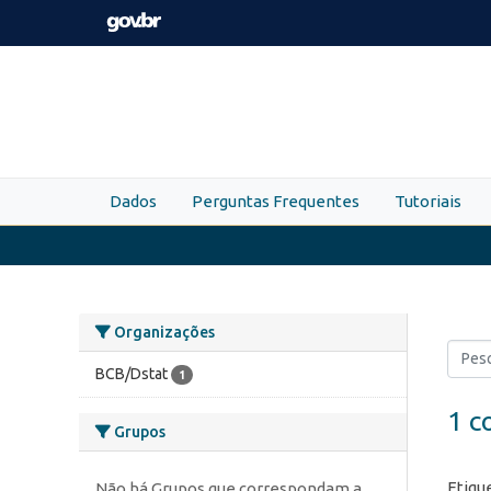
Skip to main content
Dados
Perguntas Frequentes
Tutoriais
Organizações
BCB/Dstat
1
1 c
Grupos
Etiqu
Não há Grupos que correspondam a