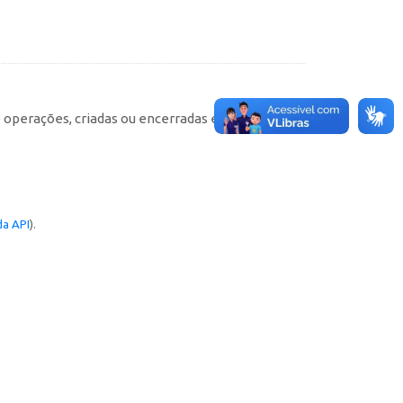
e operações, criadas ou encerradas em cada
a API
).