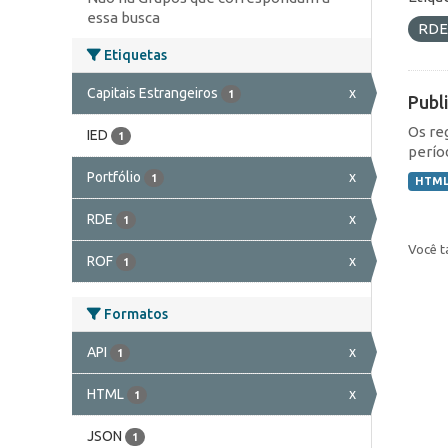
essa busca
RD
Etiquetas
Capitais Estrangeiros
x
1
Publ
Os re
IED
1
perío
Portfólio
x
1
HTM
RDE
x
1
Você t
ROF
x
1
Formatos
API
x
1
HTML
x
1
JSON
1