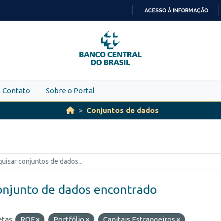
ACESSO À INFORMAÇÃO
IR
PARA
O
CONTEÚDO
Contato
Sobre o Portal
Conjuntos de dados
onjunto de dados encontrado
etas:
ROF
Portfólio
Capitais Estrangeiros