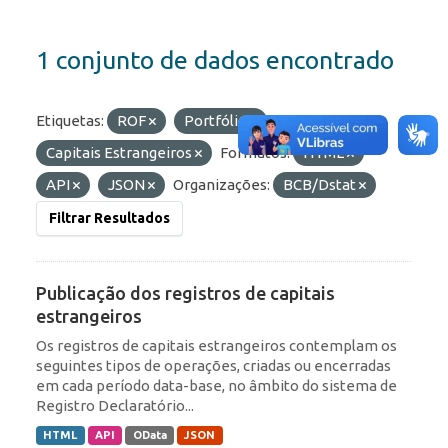
1 conjunto de dados encontrado
Etiquetas:
ROF
Portfólio
Capitais Estrangeiros
Formatos:
HTML
API
JSON
Organizações:
BCB/Dstat
Filtrar Resultados
Publicação dos registros de capitais
estrangeiros
Os registros de capitais estrangeiros contemplam os
seguintes tipos de operações, criadas ou encerradas
em cada período data-base, no âmbito do sistema de
Registro Declaratório...
HTML
API
OData
JSON