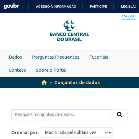
Skip to main content
ACESSO À INFORMAÇÃO
PARTICIPE
LEGISLAÇ
IR
ENGLISH
PARA
O
CONTEÚDO
Dados
Perguntas Frequentes
Tutoriais
Contato
Sobre o Portal
Conjuntos de dados
Ordenar por