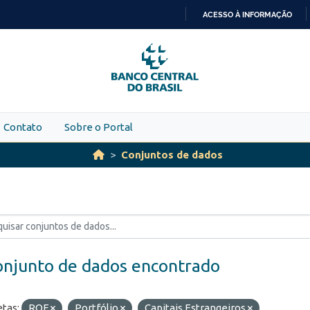
ACESSO À INFORMAÇÃO
IR
PARA
O
CONTEÚDO
Contato
Sobre o Portal
Conjuntos de dados
onjunto de dados encontrado
etas:
ROF
Portfólio
Capitais Estrangeiros