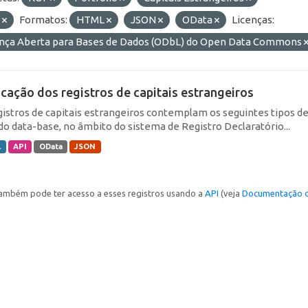
E
Formatos:
HTML
JSON
OData
Licenças:
ença Aberta para Bases de Dados (ODbL) do Open Data Commons
icação dos registros de capitais estrangeiros
gistros de capitais estrangeiros contemplam os seguintes tipos d
do data-base, no âmbito do sistema de Registro Declaratório...
L
API
OData
JSON
ambém pode ter acesso a esses registros usando a
API
(veja
Documentação d