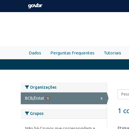
Skip to main content
Dados
Perguntas Frequentes
Tutoriais
Organizações
BCB/Dstat
x
1
1 c
Grupos
Etiqu
Não há Grupos que correspondam a