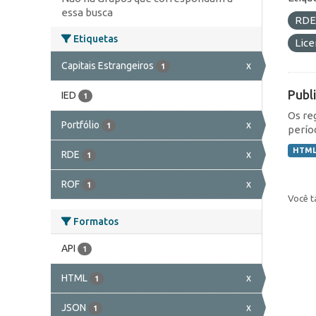
essa busca
RD
Etiquetas
Lic
Capitais Estrangeiros
x
1
Publ
IED
1
Os re
Portfólio
x
1
perío
HTM
RDE
x
1
ROF
x
1
Você t
Formatos
API
1
HTML
x
1
JSON
x
1