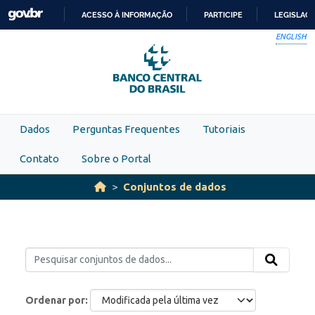
Skip to main content
ACESSO À INFORMAÇÃO
PARTICIPE
LEGISLAÇ
IR
ENGLISH
PARA
O
CONTEÚDO
Dados
Perguntas Frequentes
Tutoriais
Contato
Sobre o Portal
Conjuntos de dados
Ordenar por