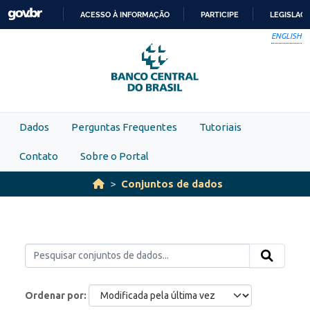
Skip to main content
ACESSO À INFORMAÇÃO
PARTICIPE
LEGISLAÇ
IR
ENGLISH
PARA
O
CONTEÚDO
Dados
Perguntas Frequentes
Tutoriais
Contato
Sobre o Portal
Conjuntos de dados
Ordenar por