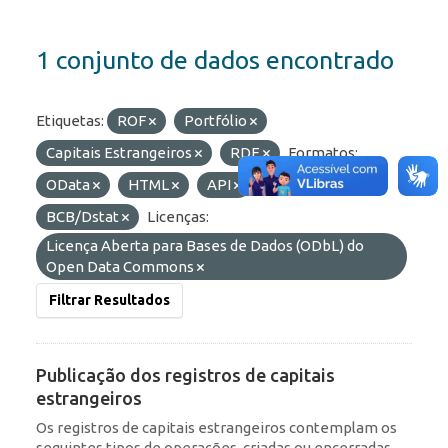
1 conjunto de dados encontrado
Etiquetas:
ROF
Portfólio
Capitais Estrangeiros
RDE
Formatos:
OData
HTML
API
Organizações:
BCB/Dstat
Licenças:
Licença Aberta para Bases de Dados (ODbL) do
Open Data Commons
Filtrar Resultados
Publicação dos registros de capitais
estrangeiros
Os registros de capitais estrangeiros contemplam os
seguintes tipos de operações, criadas ou encerradas