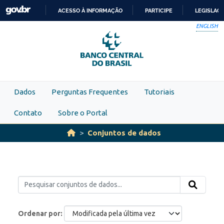
Skip to main content
ACESSO À INFORMAÇÃO
PARTICIPE
LEGISLAÇ
IR
ENGLISH
PARA
O
CONTEÚDO
Dados
Perguntas Frequentes
Tutoriais
Contato
Sobre o Portal
Conjuntos de dados
Ordenar por