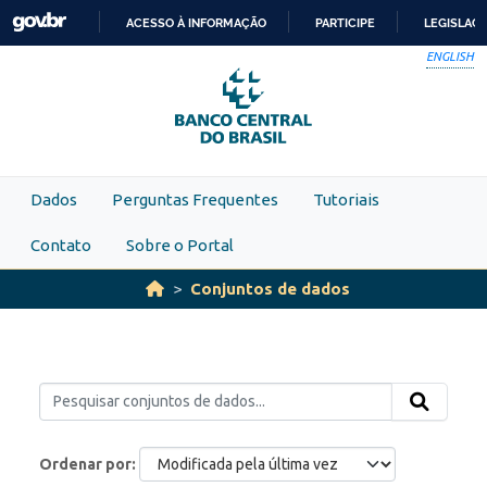
Skip to main content
ACESSO À INFORMAÇÃO
PARTICIPE
LEGISLAÇ
IR
ENGLISH
PARA
O
CONTEÚDO
Dados
Perguntas Frequentes
Tutoriais
Contato
Sobre o Portal
Conjuntos de dados
Ordenar por