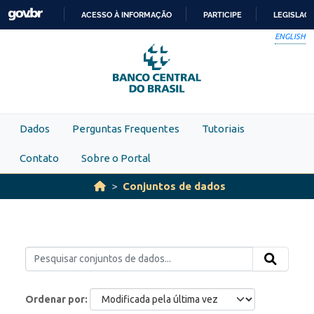
Skip to main content
ACESSO À INFORMAÇÃO
PARTICIPE
LEGISLAÇ
IR
ENGLISH
PARA
O
CONTEÚDO
Dados
Perguntas Frequentes
Tutoriais
Contato
Sobre o Portal
Conjuntos de dados
Ordenar por