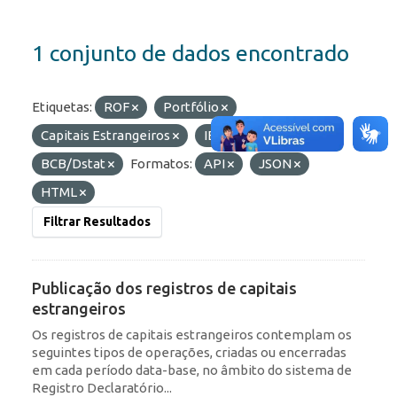
1 conjunto de dados encontrado
Etiquetas:
ROF
Portfólio
Capitais Estrangeiros
IED
Organizações:
BCB/Dstat
Formatos:
API
JSON
HTML
Filtrar Resultados
Publicação dos registros de capitais
estrangeiros
Os registros de capitais estrangeiros contemplam os
seguintes tipos de operações, criadas ou encerradas
em cada período data-base, no âmbito do sistema de
Registro Declaratório...