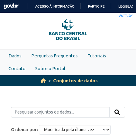
Skip to main content
ACESSO À INFORMAÇÃO
PARTICIPE
LEGISLAÇ
IR
ENGLISH
PARA
O
CONTEÚDO
Dados
Perguntas Frequentes
Tutoriais
Contato
Sobre o Portal
Conjuntos de dados
Ordenar por