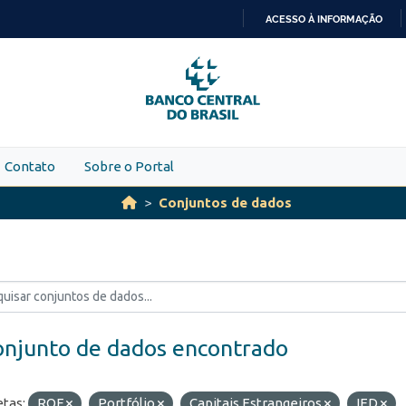
ACESSO À INFORMAÇÃO
IR
PARA
O
CONTEÚDO
Contato
Sobre o Portal
Conjuntos de dados
onjunto de dados encontrado
etas:
ROF
Portfólio
Capitais Estrangeiros
IED