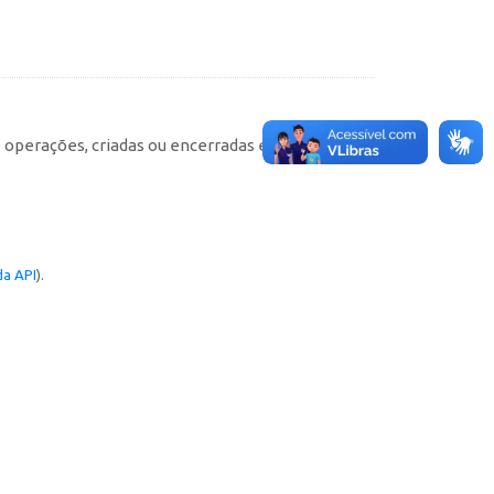
e operações, criadas ou encerradas em cada
a API
).