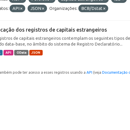
tos:
API
JSON
Organizações:
BCB/Dstat
icação dos registros de capitais estrangeiros
gistros de capitais estrangeiros contemplam os seguintes tipos d
do data-base, no âmbito do sistema de Registro Declaratório...
L
API
OData
JSON
ambém pode ter acesso a esses registros usando a
API
(veja
Documentação d