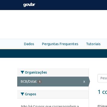
Skip to main content
Dados
Perguntas Frequentes
Tutoriais
Organizações
BCB/Dstat
x
1
1 c
Grupos
Etiqu
Não há Grupos que correspondam a