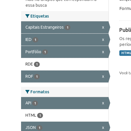
essa busca
Forma
Etiquetas
Capitais Estrangeiros
x
1
Publ
Os re
IED
x
1
perío
Portfólio
x
1
HTM
RDE
1
Você t
ROF
x
1
Formatos
API
x
1
HTML
1
JSON
x
1