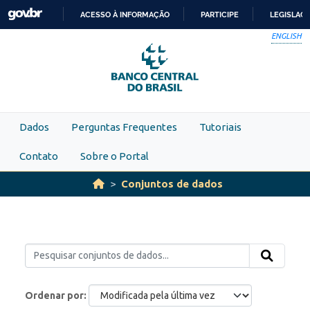
Skip to main content
ACESSO À INFORMAÇÃO
PARTICIPE
LEGISLAÇ
IR
ENGLISH
PARA
O
CONTEÚDO
Dados
Perguntas Frequentes
Tutoriais
Contato
Sobre o Portal
Conjuntos de dados
Ordenar por