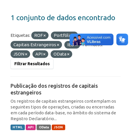
1 conjunto de dados encontrado
Etiquetas:
ROF
Portfólio
Capitais Estrangeiros
IED
Formatos:
JSON
API
OData
Filtrar Resultados
Publicação dos registros de capitais
estrangeiros
Os registros de capitais estrangeiros contemplam os
seguintes tipos de operações, criadas ou encerradas
em cada período data-base, no âmbito do sistema de
Registro Declaratório...
HTML
API
OData
JSON