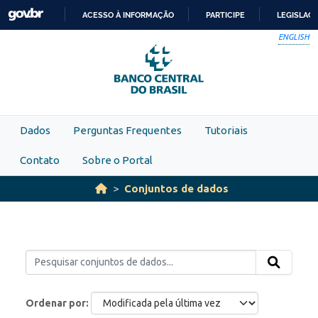
Skip to main content
ACESSO À INFORMAÇÃO
PARTICIPE
LEGISLAÇ
IR
ENGLISH
PARA
O
CONTEÚDO
Dados
Perguntas Frequentes
Tutoriais
Contato
Sobre o Portal
Conjuntos de dados
Ordenar por