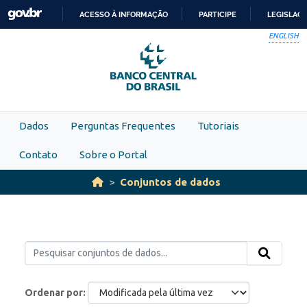
Skip to main content
ACESSO À INFORMAÇÃO
PARTICIPE
LEGISLAÇ
IR
ENGLISH
PARA
O
CONTEÚDO
Dados
Perguntas Frequentes
Tutoriais
Contato
Sobre o Portal
Conjuntos de dados
Ordenar por