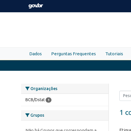
Skip to main content
Dados
Perguntas Frequentes
Tutoriais
Organizações
BCB/Dstat
1
1 c
Grupos
Etiqu
Não há Grupos que correspondam a