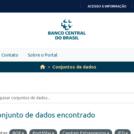
ACESSO À INFORMAÇÃO
IR
PARA
O
CONTEÚDO
Contato
Sobre o Portal
Conjuntos de dados
onjunto de dados encontrado
etas:
ROF
Portfólio
Capitais Estrangeiros
IED