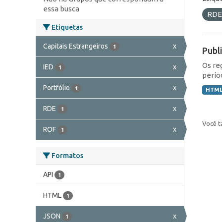
essa busca
RD
Etiquetas
Capitais Estrangeiros
x
1
Publ
Os re
IED
x
1
perío
Portfólio
x
1
HTM
RDE
x
1
Você t
ROF
x
1
Formatos
API
1
HTML
1
JSON
x
1