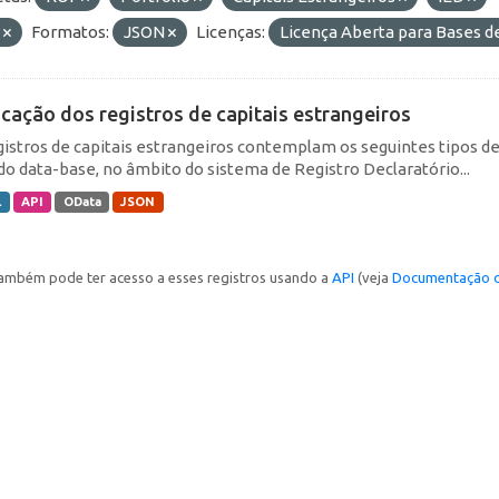
E
Formatos:
JSON
Licenças:
Licença Aberta para Bases
icação dos registros de capitais estrangeiros
gistros de capitais estrangeiros contemplam os seguintes tipos d
do data-base, no âmbito do sistema de Registro Declaratório...
L
API
OData
JSON
ambém pode ter acesso a esses registros usando a
API
(veja
Documentação d