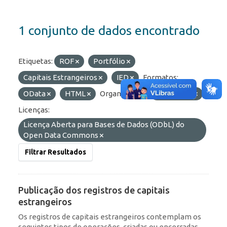
1 conjunto de dados encontrado
Etiquetas:
ROF
Portfólio
Capitais Estrangeiros
IED
Formatos:
OData
HTML
Organizações:
BCB/Dstat
Licenças:
Licença Aberta para Bases de Dados (ODbL) do
Open Data Commons
Filtrar Resultados
Publicação dos registros de capitais
estrangeiros
Os registros de capitais estrangeiros contemplam os
seguintes tipos de operações, criadas ou encerradas