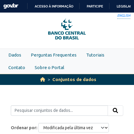
Skip to main content
ACESSO À INFORMAÇÃO
PARTICIPE
LEGISLAÇ
IR
ENGLISH
PARA
O
CONTEÚDO
Dados
Perguntas Frequentes
Tutoriais
Contato
Sobre o Portal
Conjuntos de dados
Ordenar por