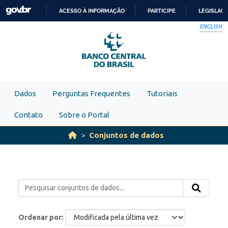
Skip to main content
ACESSO À INFORMAÇÃO
PARTICIPE
LEGISLAÇ
IR
ENGLISH
PARA
O
CONTEÚDO
Dados
Perguntas Frequentes
Tutoriais
Contato
Sobre o Portal
Conjuntos de dados
Ordenar por