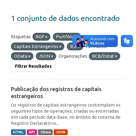
1 conjunto de dados encontrado
Etiquetas:
ROF
Portfólio
Capitais Estrangeiros
IED
Formatos:
OData
JSON
Organizações:
BCB/Dstat
Filtrar Resultados
Publicação dos registros de capitais
estrangeiros
Os registros de capitais estrangeiros contemplam os
seguintes tipos de operações, criadas ou encerradas
em cada período data-base, no âmbito do sistema de
Registro Declaratório...
HTML
API
OData
JSON