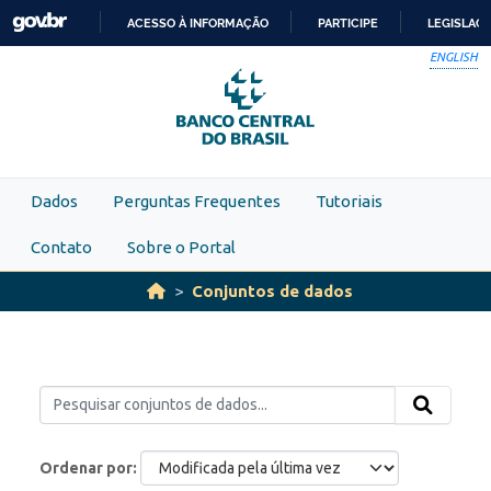
Skip to main content
ACESSO À INFORMAÇÃO
PARTICIPE
LEGISLAÇ
IR
ENGLISH
PARA
O
CONTEÚDO
Dados
Perguntas Frequentes
Tutoriais
Contato
Sobre o Portal
Conjuntos de dados
Ordenar por