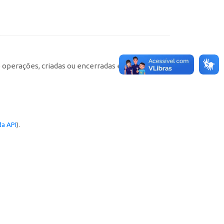
e operações, criadas ou encerradas em cada
a API
).