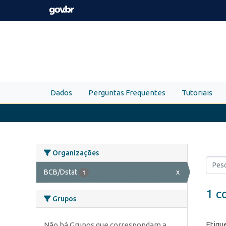
Skip to main content
Dados
Perguntas Frequentes
Tutoriais
Organizações
BCB/Dstat
x
1
1 c
Grupos
Etiqu
Não há Grupos que correspondam a