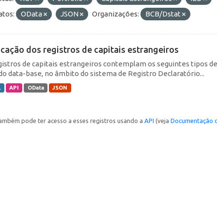
tos:
OData
JSON
Organizações:
BCB/Dstat
icação dos registros de capitais estrangeiros
gistros de capitais estrangeiros contemplam os seguintes tipos d
do data-base, no âmbito do sistema de Registro Declaratório...
L
API
OData
JSON
ambém pode ter acesso a esses registros usando a
API
(veja
Documentação d