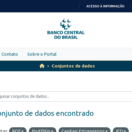
ACESSO À INFORMAÇÃO
IR
PARA
O
CONTEÚDO
Contato
Sobre o Portal
Conjuntos de dados
onjunto de dados encontrado
etas:
ROF
Portfólio
Capitais Estrangeiros
IED