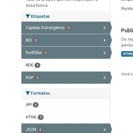
essa busca
Forma
Etiquetas
Capitais Estrangeiros
x
1
Publ
Os re
IED
x
1
perío
Portfólio
x
1
HTM
RDE
1
Você t
ROF
x
1
Formatos
API
1
HTML
1
JSON
x
1