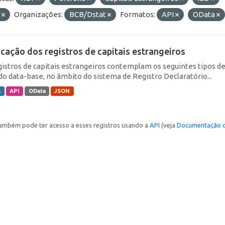
E
Organizações:
BCB/Dstat
Formatos:
API
OData
icação dos registros de capitais estrangeiros
gistros de capitais estrangeiros contemplam os seguintes tipos d
do data-base, no âmbito do sistema de Registro Declaratório...
L
API
OData
JSON
ambém pode ter acesso a esses registros usando a
API
(veja
Documentação d