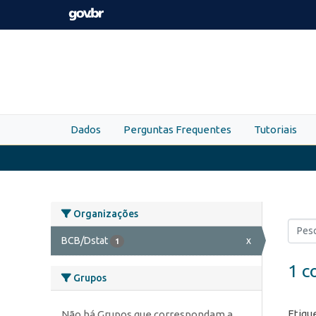
Skip to main content
Dados
Perguntas Frequentes
Tutoriais
Organizações
BCB/Dstat
x
1
1 c
Grupos
Etiqu
Não há Grupos que correspondam a