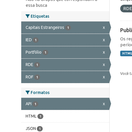
essa busca
RD
Etiquetas
Capitais Estrangeiros
x
1
Publ
Os re
IED
x
1
perío
Portfólio
x
1
HTM
RDE
x
1
Você t
ROF
x
1
Formatos
API
x
1
HTML
1
JSON
1