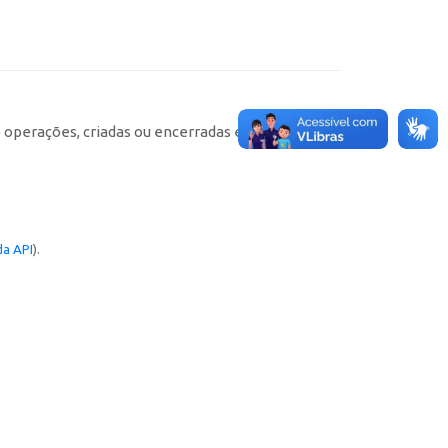
e operações, criadas ou encerradas em cada
a API
).