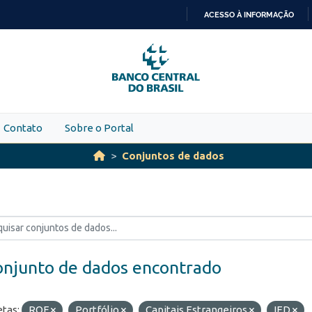
ACESSO À INFORMAÇÃO
IR
PARA
O
CONTEÚDO
Contato
Sobre o Portal
Conjuntos de dados
onjunto de dados encontrado
etas:
ROF
Portfólio
Capitais Estrangeiros
IED