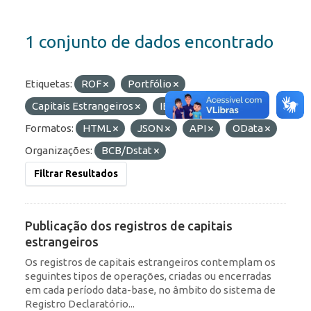
1 conjunto de dados encontrado
Etiquetas:
ROF
Portfólio
Capitais Estrangeiros
IED
RDE
Formatos:
HTML
JSON
API
OData
Organizações:
BCB/Dstat
Filtrar Resultados
Publicação dos registros de capitais
estrangeiros
Os registros de capitais estrangeiros contemplam os
seguintes tipos de operações, criadas ou encerradas
em cada período data-base, no âmbito do sistema de
Registro Declaratório...