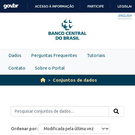
Skip to main content
ACESSO À INFORMAÇÃO
PARTICIPE
LEGISLAÇ
IR
ENGLISH
PARA
O
CONTEÚDO
Dados
Perguntas Frequentes
Tutoriais
Contato
Sobre o Portal
Conjuntos de dados
Ordenar por