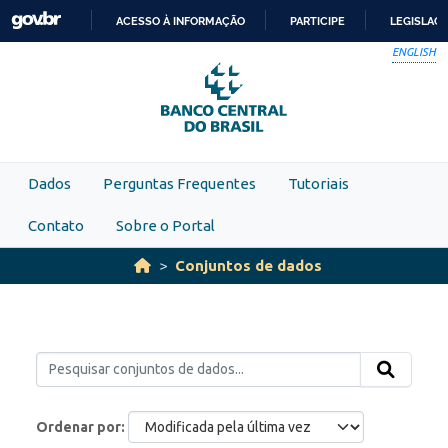
Skip to main content
ACESSO À INFORMAÇÃO
PARTICIPE
LEGISLAÇ
IR
ENGLISH
PARA
O
CONTEÚDO
Dados
Perguntas Frequentes
Tutoriais
Contato
Sobre o Portal
Conjuntos de dados
Ordenar por