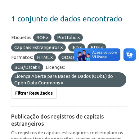
1 conjunto de dados encontrado
Etiquetas:
ROF
Portfólio
Capitais Estrangeiros
IED
RDE
Formatos:
HTML
OData
Organizações:
BCB/Dstat
Licenças:
Licença Aberta para Bases de Dados (ODbL) do
Open Data Commons
Filtrar Resultados
Publicação dos registros de capitais
estrangeiros
Os registros de capitais estrangeiros contemplam os
seguintes tipos de operações, criadas ou encerradas