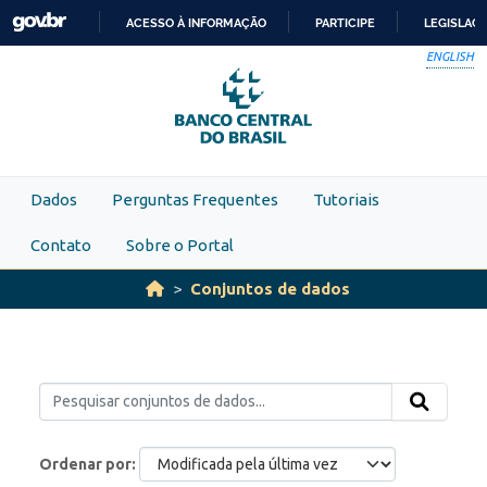
Skip to main content
ACESSO À INFORMAÇÃO
PARTICIPE
LEGISLAÇ
IR
ENGLISH
PARA
O
CONTEÚDO
Dados
Perguntas Frequentes
Tutoriais
Contato
Sobre o Portal
Conjuntos de dados
Ordenar por