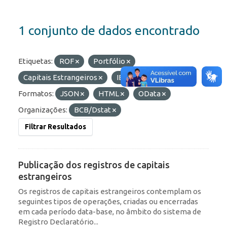
1 conjunto de dados encontrado
Etiquetas:
ROF
Portfólio
Capitais Estrangeiros
IED
RDE
Formatos:
JSON
HTML
OData
Organizações:
BCB/Dstat
Filtrar Resultados
Publicação dos registros de capitais
estrangeiros
Os registros de capitais estrangeiros contemplam os
seguintes tipos de operações, criadas ou encerradas
em cada período data-base, no âmbito do sistema de
Registro Declaratório...