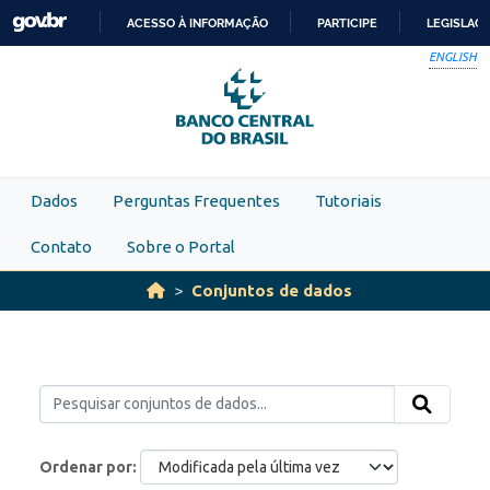
Skip to main content
ACESSO À INFORMAÇÃO
PARTICIPE
LEGISLAÇ
IR
ENGLISH
PARA
O
CONTEÚDO
Dados
Perguntas Frequentes
Tutoriais
Contato
Sobre o Portal
Conjuntos de dados
Ordenar por