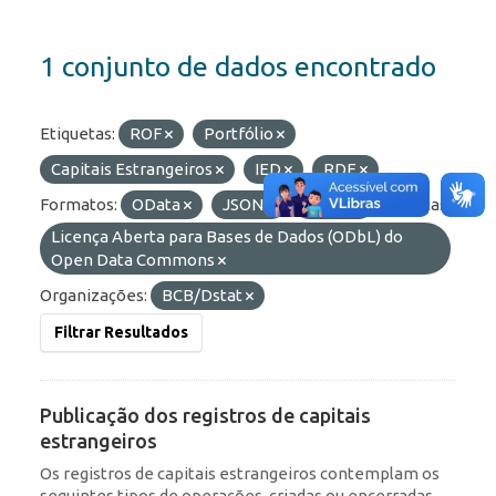
1 conjunto de dados encontrado
Etiquetas:
ROF
Portfólio
Capitais Estrangeiros
IED
RDE
Formatos:
OData
JSON
HTML
Licenças:
Licença Aberta para Bases de Dados (ODbL) do
Open Data Commons
Organizações:
BCB/Dstat
Filtrar Resultados
Publicação dos registros de capitais
estrangeiros
Os registros de capitais estrangeiros contemplam os
seguintes tipos de operações, criadas ou encerradas