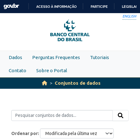
Skip to main content
ACESSO À INFORMAÇÃO
PARTICIPE
LEGISLAÇ
IR
ENGLISH
PARA
O
CONTEÚDO
Dados
Perguntas Frequentes
Tutoriais
Contato
Sobre o Portal
Conjuntos de dados
Ordenar por