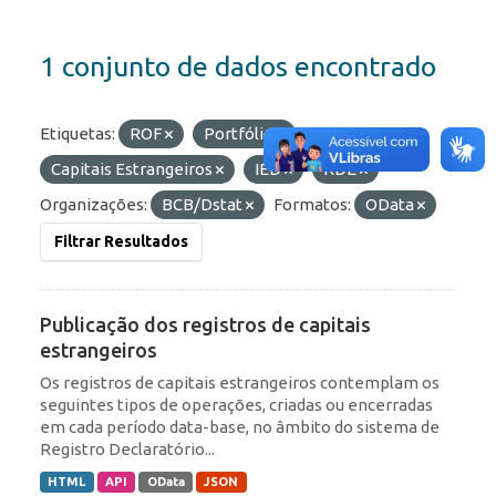
1 conjunto de dados encontrado
Etiquetas:
ROF
Portfólio
Capitais Estrangeiros
IED
RDE
Organizações:
BCB/Dstat
Formatos:
OData
Filtrar Resultados
Publicação dos registros de capitais
estrangeiros
Os registros de capitais estrangeiros contemplam os
seguintes tipos de operações, criadas ou encerradas
em cada período data-base, no âmbito do sistema de
Registro Declaratório...
HTML
API
OData
JSON