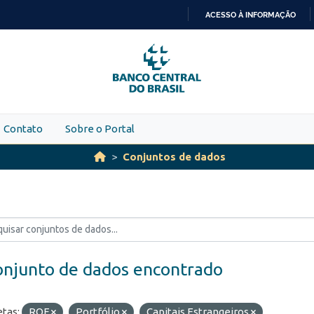
ACESSO À INFORMAÇÃO
IR
PARA
O
CONTEÚDO
Contato
Sobre o Portal
Conjuntos de dados
onjunto de dados encontrado
etas:
ROF
Portfólio
Capitais Estrangeiros