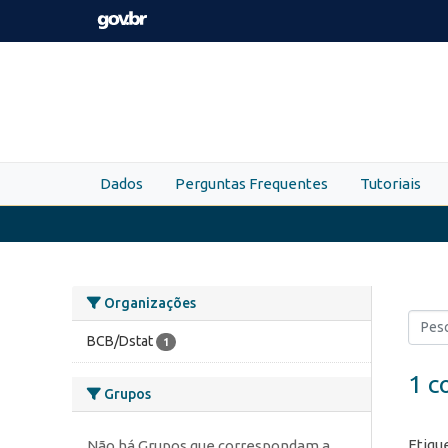
Skip to main content
Dados
Perguntas Frequentes
Tutoriais
Organizações
BCB/Dstat
1
1 c
Grupos
Etiqu
Não há Grupos que correspondam a