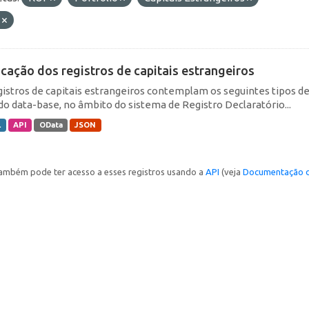
E
icação dos registros de capitais estrangeiros
gistros de capitais estrangeiros contemplam os seguintes tipos d
do data-base, no âmbito do sistema de Registro Declaratório...
L
API
OData
JSON
ambém pode ter acesso a esses registros usando a
API
(veja
Documentação d