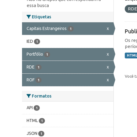
essa busca
RD
Etiquetas
Capitais Estrangeiros
x
1
Publ
Os re
IED
1
perío
Portfólio
x
1
HTM
RDE
x
1
Você t
ROF
x
1
Formatos
API
1
HTML
1
JSON
1