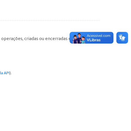
e operações, criadas ou encerradas em cada
a API
).